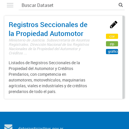
Registros Seccionales de
la Propiedad Automotor
csv
Ministerio de Justicia. Subsecretaría de Asuntos
zip
Registrales. Dirección Nacional de los Registros
Nacionales de la Propiedad del Automotor y
gráfico
Créditos ...
Listados de Registros Seccionales de la
Propiedad del Automotor y Créditos
Prendarios, con competencia en
automotores, motovehículos, maquinarias
agrícolas, viales e industriales y de créditos
prendarios de todo el país.
datosjusticia@jus.gov.ar