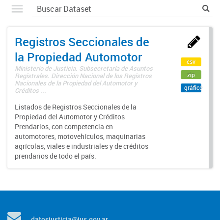
Registros Seccionales de
la Propiedad Automotor
csv
Ministerio de Justicia. Subsecretaría de Asuntos
zip
Registrales. Dirección Nacional de los Registros
Nacionales de la Propiedad del Automotor y
gráfico
Créditos ...
Listados de Registros Seccionales de la
Propiedad del Automotor y Créditos
Prendarios, con competencia en
automotores, motovehículos, maquinarias
agrícolas, viales e industriales y de créditos
prendarios de todo el país.
datosjusticia@jus.gov.ar