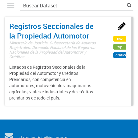
Registros Seccionales de
la Propiedad Automotor
csv
Ministerio de Justicia. Subsecretaría de Asuntos
zip
Registrales. Dirección Nacional de los Registros
Nacionales de la Propiedad del Automotor y
gráfico
Créditos ...
Listados de Registros Seccionales de la
Propiedad del Automotor y Créditos
Prendarios, con competencia en
automotores, motovehículos, maquinarias
agrícolas, viales e industriales y de créditos
prendarios de todo el país.
datosjusticia@jus.gov.ar