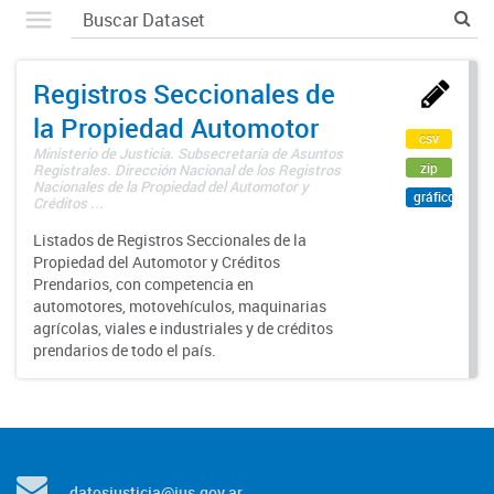
Registros Seccionales de
la Propiedad Automotor
csv
Ministerio de Justicia. Subsecretaría de Asuntos
zip
Registrales. Dirección Nacional de los Registros
Nacionales de la Propiedad del Automotor y
gráfico
Créditos ...
Listados de Registros Seccionales de la
Propiedad del Automotor y Créditos
Prendarios, con competencia en
automotores, motovehículos, maquinarias
agrícolas, viales e industriales y de créditos
prendarios de todo el país.
datosjusticia@jus.gov.ar