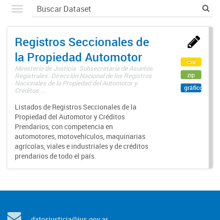
Registros Seccionales de
la Propiedad Automotor
csv
Ministerio de Justicia. Subsecretaría de Asuntos
zip
Registrales. Dirección Nacional de los Registros
Nacionales de la Propiedad del Automotor y
gráfico
Créditos ...
Listados de Registros Seccionales de la
Propiedad del Automotor y Créditos
Prendarios, con competencia en
automotores, motovehículos, maquinarias
agrícolas, viales e industriales y de créditos
prendarios de todo el país.
datosjusticia@jus.gov.ar