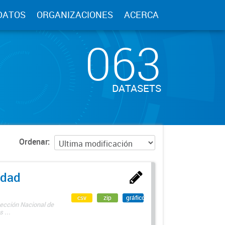
DATOS
ORGANIZACIONES
ACERCA
063
DATASETS
Ordenar
edad
csv
zip
gráfico
rección Nacional de
 ...