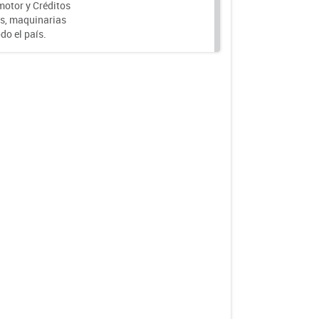
motor y Créditos
s, maquinarias
do el país.