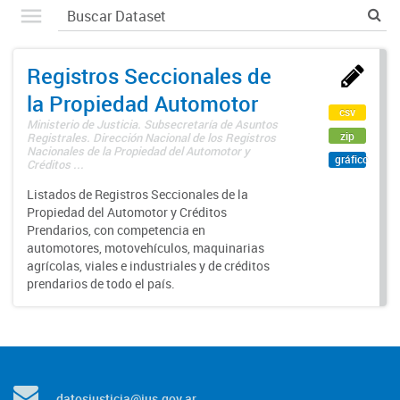
Registros Seccionales de
la Propiedad Automotor
csv
Ministerio de Justicia. Subsecretaría de Asuntos
zip
Registrales. Dirección Nacional de los Registros
Nacionales de la Propiedad del Automotor y
gráfico
Créditos ...
Listados de Registros Seccionales de la
Propiedad del Automotor y Créditos
Prendarios, con competencia en
automotores, motovehículos, maquinarias
agrícolas, viales e industriales y de créditos
prendarios de todo el país.
datosjusticia@jus.gov.ar