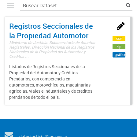
Registros Seccionales de
la Propiedad Automotor
csv
Ministerio de Justicia. Subsecretaría de Asuntos
zip
Registrales. Dirección Nacional de los Registros
Nacionales de la Propiedad del Automotor y
gráfico
Créditos ...
Listados de Registros Seccionales de la
Propiedad del Automotor y Créditos
Prendarios, con competencia en
automotores, motovehículos, maquinarias
agrícolas, viales e industriales y de créditos
prendarios de todo el país.
datosjusticia@jus.gov.ar