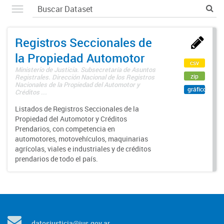
Registros Seccionales de
la Propiedad Automotor
csv
Ministerio de Justicia. Subsecretaría de Asuntos
zip
Registrales. Dirección Nacional de los Registros
Nacionales de la Propiedad del Automotor y
gráfico
Créditos ...
Listados de Registros Seccionales de la
Propiedad del Automotor y Créditos
Prendarios, con competencia en
automotores, motovehículos, maquinarias
agrícolas, viales e industriales y de créditos
prendarios de todo el país.
datosjusticia@jus.gov.ar