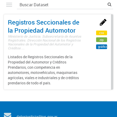
Registros Seccionales de
la Propiedad Automotor
csv
Ministerio de Justicia. Subsecretaría de Asuntos
zip
Registrales. Dirección Nacional de los Registros
Nacionales de la Propiedad del Automotor y
gráfico
Créditos ...
Listados de Registros Seccionales de la
Propiedad del Automotor y Créditos
Prendarios, con competencia en
automotores, motovehículos, maquinarias
agrícolas, viales e industriales y de créditos
prendarios de todo el país.
datosjusticia@jus.gov.ar