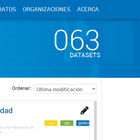
DATOS
ORGANIZACIONES
ACERCA
063
DATASETS
Ordenar
edad
csv
zip
gráfico
rección Nacional de
 ...