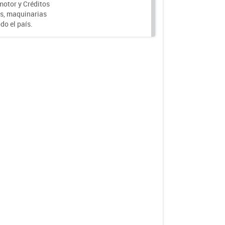
motor y Créditos
s, maquinarias
do el país.