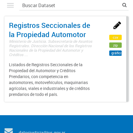
Registros Seccionales de
la Propiedad Automotor
csv
Ministerio de Justicia. Subsecretaría de Asuntos
zip
Registrales. Dirección Nacional de los Registros
Nacionales de la Propiedad del Automotor y
gráfico
Créditos ...
Listados de Registros Seccionales de la
Propiedad del Automotor y Créditos
Prendarios, con competencia en
automotores, motovehículos, maquinarias
agrícolas, viales e industriales y de créditos
prendarios de todo el país.
datosjusticia@jus.gov.ar