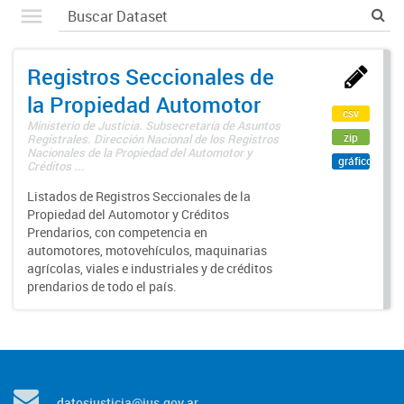
Registros Seccionales de
la Propiedad Automotor
csv
Ministerio de Justicia. Subsecretaría de Asuntos
zip
Registrales. Dirección Nacional de los Registros
Nacionales de la Propiedad del Automotor y
gráfico
Créditos ...
Listados de Registros Seccionales de la
Propiedad del Automotor y Créditos
Prendarios, con competencia en
automotores, motovehículos, maquinarias
agrícolas, viales e industriales y de créditos
prendarios de todo el país.
datosjusticia@jus.gov.ar