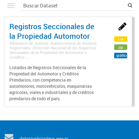
Registros Seccionales de
la Propiedad Automotor
csv
Ministerio de Justicia. Subsecretaría de Asuntos
zip
Registrales. Dirección Nacional de los Registros
Nacionales de la Propiedad del Automotor y
gráfico
Créditos ...
Listados de Registros Seccionales de la
Propiedad del Automotor y Créditos
Prendarios, con competencia en
automotores, motovehículos, maquinarias
agrícolas, viales e industriales y de créditos
prendarios de todo el país.
datosjusticia@jus.gov.ar