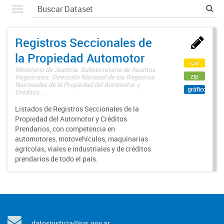
Registros Seccionales de
la Propiedad Automotor
csv
Ministerio de Justicia. Subsecretaría de Asuntos
zip
Registrales. Dirección Nacional de los Registros
Nacionales de la Propiedad del Automotor y
gráfico
Créditos ...
Listados de Registros Seccionales de la
Propiedad del Automotor y Créditos
Prendarios, con competencia en
automotores, motovehículos, maquinarias
agrícolas, viales e industriales y de créditos
prendarios de todo el país.
datosjusticia@jus.gov.ar