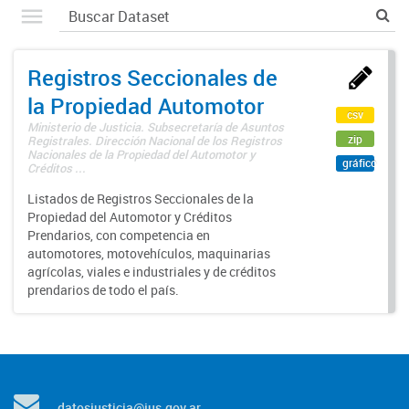
Registros Seccionales de
la Propiedad Automotor
csv
Ministerio de Justicia. Subsecretaría de Asuntos
zip
Registrales. Dirección Nacional de los Registros
Nacionales de la Propiedad del Automotor y
gráfico
Créditos ...
Listados de Registros Seccionales de la
Propiedad del Automotor y Créditos
Prendarios, con competencia en
automotores, motovehículos, maquinarias
agrícolas, viales e industriales y de créditos
prendarios de todo el país.
datosjusticia@jus.gov.ar