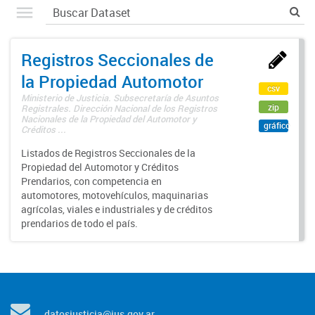
Registros Seccionales de
la Propiedad Automotor
csv
Ministerio de Justicia. Subsecretaría de Asuntos
zip
Registrales. Dirección Nacional de los Registros
Nacionales de la Propiedad del Automotor y
gráfico
Créditos ...
Listados de Registros Seccionales de la
Propiedad del Automotor y Créditos
Prendarios, con competencia en
automotores, motovehículos, maquinarias
agrícolas, viales e industriales y de créditos
prendarios de todo el país.
datosjusticia@jus.gov.ar