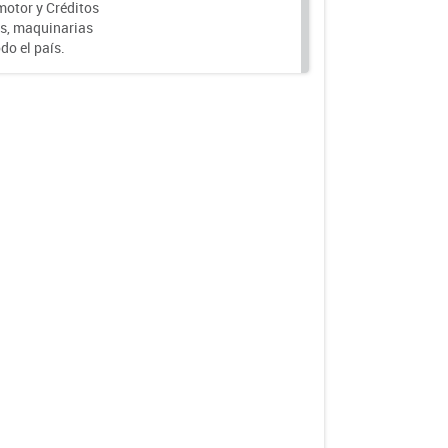
motor y Créditos
s, maquinarias
do el país.