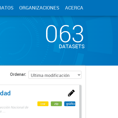
DATOS
ORGANIZACIONES
ACERCA
063
DATASETS
Ordenar
edad
csv
zip
gráfico
rección Nacional de
 ...