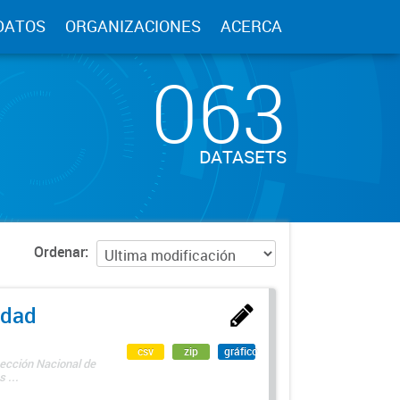
DATOS
ORGANIZACIONES
ACERCA
063
DATASETS
Ordenar
edad
csv
zip
gráfico
rección Nacional de
 ...