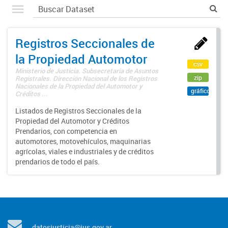
Registros Seccionales de
la Propiedad Automotor
csv
Ministerio de Justicia. Subsecretaría de Asuntos
zip
Registrales. Dirección Nacional de los Registros
Nacionales de la Propiedad del Automotor y
gráfico
Créditos ...
Listados de Registros Seccionales de la
Propiedad del Automotor y Créditos
Prendarios, con competencia en
automotores, motovehículos, maquinarias
agrícolas, viales e industriales y de créditos
prendarios de todo el país.
datosjusticia@jus.gov.ar