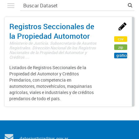
Registros Seccionales de
la Propiedad Automotor
csv
Ministerio de Justicia. Subsecretaría de Asuntos
zip
Registrales. Dirección Nacional de los Registros
Nacionales de la Propiedad del Automotor y
gráfico
Créditos ...
Listados de Registros Seccionales de la
Propiedad del Automotor y Créditos
Prendarios, con competencia en
automotores, motovehículos, maquinarias
agrícolas, viales e industriales y de créditos
prendarios de todo el país.
datosjusticia@jus.gov.ar