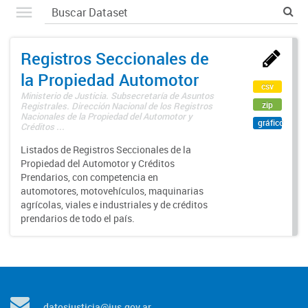
Registros Seccionales de
la Propiedad Automotor
csv
Ministerio de Justicia. Subsecretaría de Asuntos
zip
Registrales. Dirección Nacional de los Registros
Nacionales de la Propiedad del Automotor y
gráfico
Créditos ...
Listados de Registros Seccionales de la
Propiedad del Automotor y Créditos
Prendarios, con competencia en
automotores, motovehículos, maquinarias
agrícolas, viales e industriales y de créditos
prendarios de todo el país.
datosjusticia@jus.gov.ar