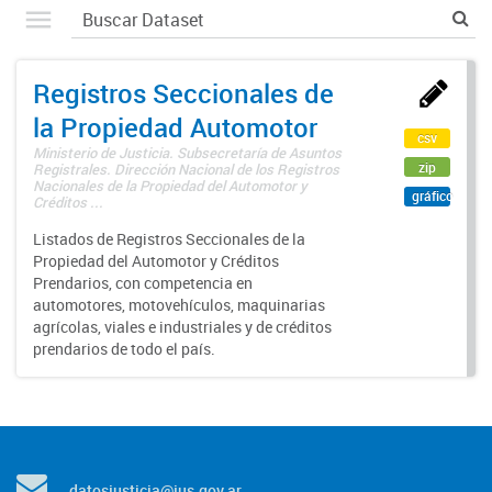
Registros Seccionales de
la Propiedad Automotor
csv
Ministerio de Justicia. Subsecretaría de Asuntos
zip
Registrales. Dirección Nacional de los Registros
Nacionales de la Propiedad del Automotor y
gráfico
Créditos ...
Listados de Registros Seccionales de la
Propiedad del Automotor y Créditos
Prendarios, con competencia en
automotores, motovehículos, maquinarias
agrícolas, viales e industriales y de créditos
prendarios de todo el país.
datosjusticia@jus.gov.ar