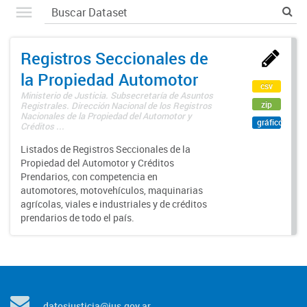
Registros Seccionales de
la Propiedad Automotor
csv
Ministerio de Justicia. Subsecretaría de Asuntos
zip
Registrales. Dirección Nacional de los Registros
Nacionales de la Propiedad del Automotor y
gráfico
Créditos ...
Listados de Registros Seccionales de la
Propiedad del Automotor y Créditos
Prendarios, con competencia en
automotores, motovehículos, maquinarias
agrícolas, viales e industriales y de créditos
prendarios de todo el país.
datosjusticia@jus.gov.ar