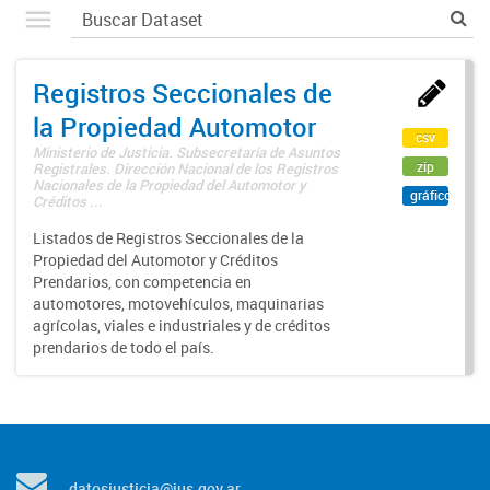
Registros Seccionales de
la Propiedad Automotor
csv
Ministerio de Justicia. Subsecretaría de Asuntos
zip
Registrales. Dirección Nacional de los Registros
Nacionales de la Propiedad del Automotor y
gráfico
Créditos ...
Listados de Registros Seccionales de la
Propiedad del Automotor y Créditos
Prendarios, con competencia en
automotores, motovehículos, maquinarias
agrícolas, viales e industriales y de créditos
prendarios de todo el país.
datosjusticia@jus.gov.ar