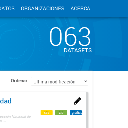
DATOS
ORGANIZACIONES
ACERCA
063
DATASETS
Ordenar
edad
csv
zip
gráfico
rección Nacional de
 ...