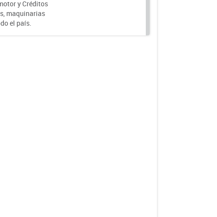
motor y Créditos
s, maquinarias
do el país.