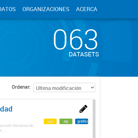
DATOS
ORGANIZACIONES
ACERCA
063
DATASETS
Ordenar
edad
csv
zip
gráfico
rección Nacional de
 ...