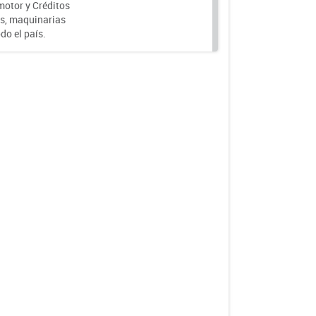
motor y Créditos
s, maquinarias
do el país.