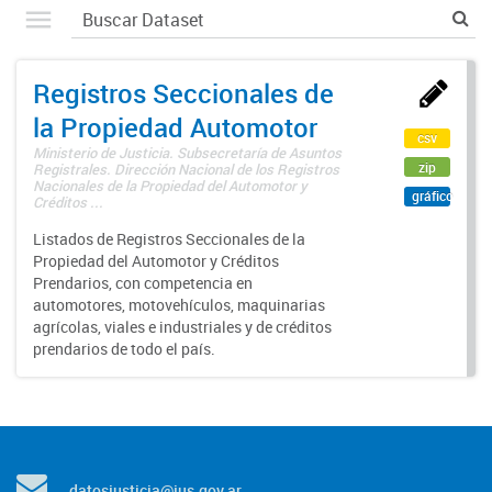
Registros Seccionales de
la Propiedad Automotor
csv
Ministerio de Justicia. Subsecretaría de Asuntos
zip
Registrales. Dirección Nacional de los Registros
Nacionales de la Propiedad del Automotor y
gráfico
Créditos ...
Listados de Registros Seccionales de la
Propiedad del Automotor y Créditos
Prendarios, con competencia en
automotores, motovehículos, maquinarias
agrícolas, viales e industriales y de créditos
prendarios de todo el país.
datosjusticia@jus.gov.ar