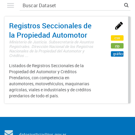
Registros Seccionales de
la Propiedad Automotor
csv
Ministerio de Justicia. Subsecretaría de Asuntos
zip
Registrales. Dirección Nacional de los Registros
Nacionales de la Propiedad del Automotor y
gráfico
Créditos ...
Listados de Registros Seccionales de la
Propiedad del Automotor y Créditos
Prendarios, con competencia en
automotores, motovehículos, maquinarias
agrícolas, viales e industriales y de créditos
prendarios de todo el país.
datosjusticia@jus.gov.ar