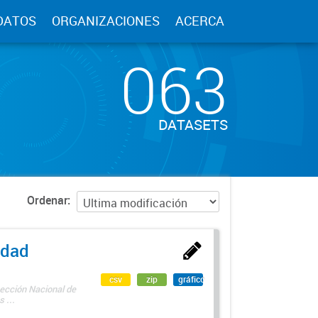
DATOS
ORGANIZACIONES
ACERCA
063
DATASETS
Ordenar
edad
csv
zip
gráfico
rección Nacional de
 ...