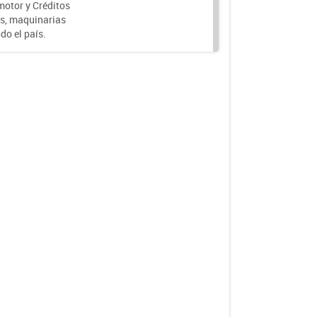
motor y Créditos
s, maquinarias
do el país.