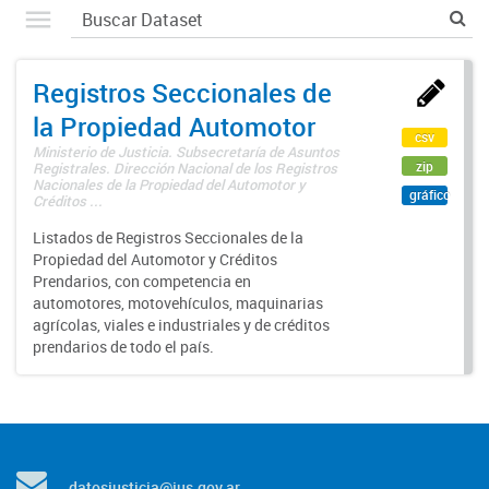
Registros Seccionales de
la Propiedad Automotor
csv
Ministerio de Justicia. Subsecretaría de Asuntos
zip
Registrales. Dirección Nacional de los Registros
Nacionales de la Propiedad del Automotor y
gráfico
Créditos ...
Listados de Registros Seccionales de la
Propiedad del Automotor y Créditos
Prendarios, con competencia en
automotores, motovehículos, maquinarias
agrícolas, viales e industriales y de créditos
prendarios de todo el país.
datosjusticia@jus.gov.ar