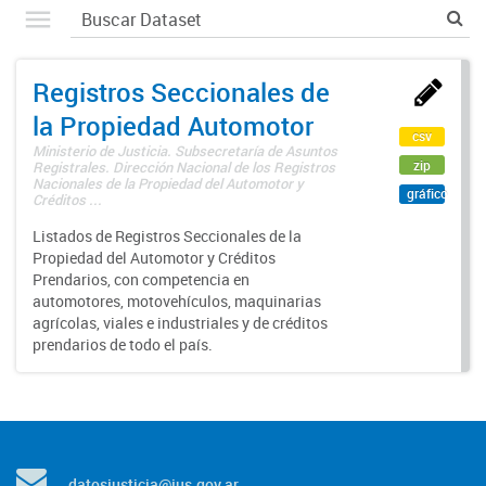
Registros Seccionales de
la Propiedad Automotor
csv
Ministerio de Justicia. Subsecretaría de Asuntos
zip
Registrales. Dirección Nacional de los Registros
Nacionales de la Propiedad del Automotor y
gráfico
Créditos ...
Listados de Registros Seccionales de la
Propiedad del Automotor y Créditos
Prendarios, con competencia en
automotores, motovehículos, maquinarias
agrícolas, viales e industriales y de créditos
prendarios de todo el país.
datosjusticia@jus.gov.ar