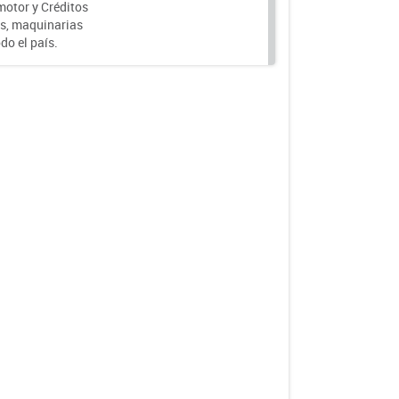
motor y Créditos
s, maquinarias
do el país.