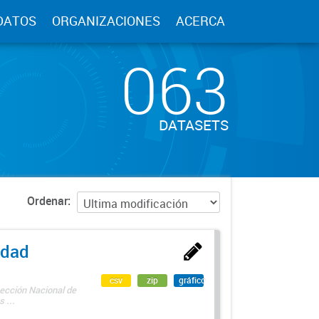
DATOS
ORGANIZACIONES
ACERCA
063
DATASETS
Ordenar
edad
csv
zip
gráfico
rección Nacional de
 ...