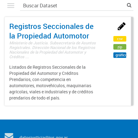
Registros Seccionales de
la Propiedad Automotor
csv
Ministerio de Justicia. Subsecretaría de Asuntos
zip
Registrales. Dirección Nacional de los Registros
Nacionales de la Propiedad del Automotor y
gráfico
Créditos ...
Listados de Registros Seccionales de la
Propiedad del Automotor y Créditos
Prendarios, con competencia en
automotores, motovehículos, maquinarias
agrícolas, viales e industriales y de créditos
prendarios de todo el país.
datosjusticia@jus.gov.ar