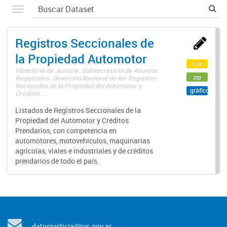
Registros Seccionales de
la Propiedad Automotor
csv
Ministerio de Justicia. Subsecretaría de Asuntos
zip
Registrales. Dirección Nacional de los Registros
Nacionales de la Propiedad del Automotor y
gráfico
Créditos ...
Listados de Registros Seccionales de la
Propiedad del Automotor y Créditos
Prendarios, con competencia en
automotores, motovehículos, maquinarias
agrícolas, viales e industriales y de créditos
prendarios de todo el país.
datosjusticia@jus.gov.ar