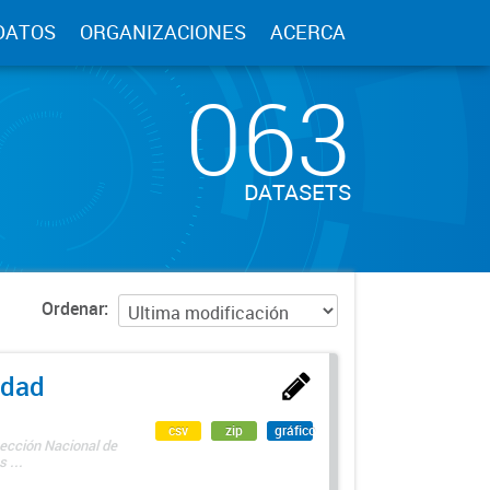
DATOS
ORGANIZACIONES
ACERCA
063
DATASETS
Ordenar
edad
csv
zip
gráfico
rección Nacional de
 ...