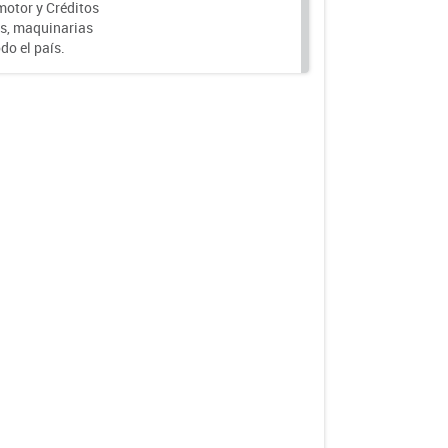
motor y Créditos
s, maquinarias
do el país.