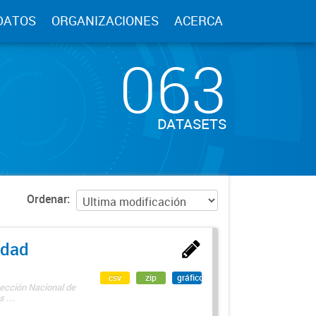
DATOS
ORGANIZACIONES
ACERCA
063
DATASETS
Ordenar
edad
csv
zip
gráfico
rección Nacional de
 ...