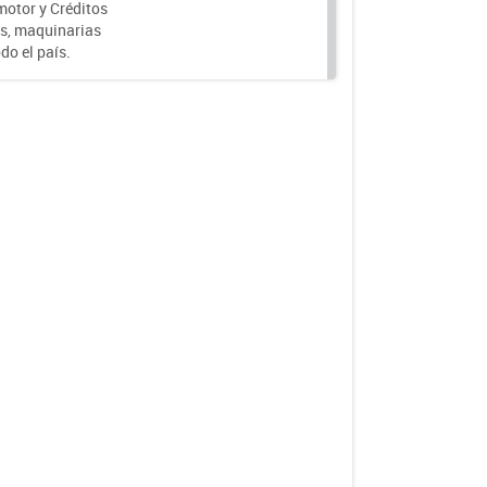
motor y Créditos
s, maquinarias
do el país.