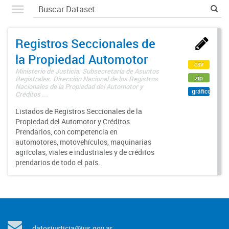
Registros Seccionales de
la Propiedad Automotor
csv
Ministerio de Justicia. Subsecretaría de Asuntos
zip
Registrales. Dirección Nacional de los Registros
Nacionales de la Propiedad del Automotor y
gráfico
Créditos ...
Listados de Registros Seccionales de la
Propiedad del Automotor y Créditos
Prendarios, con competencia en
automotores, motovehículos, maquinarias
agrícolas, viales e industriales y de créditos
prendarios de todo el país.
datosjusticia@jus.gov.ar