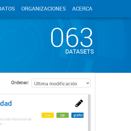
DATOS
ORGANIZACIONES
ACERCA
063
DATASETS
Ordenar
edad
csv
zip
gráfico
rección Nacional de
 ...