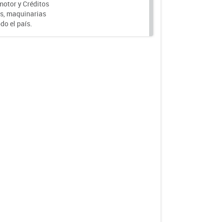
motor y Créditos
s, maquinarias
do el país.