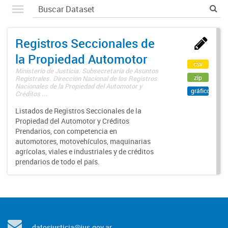
Registros Seccionales de
la Propiedad Automotor
csv
Ministerio de Justicia. Subsecretaría de Asuntos
zip
Registrales. Dirección Nacional de los Registros
Nacionales de la Propiedad del Automotor y
gráfico
Créditos ...
Listados de Registros Seccionales de la
Propiedad del Automotor y Créditos
Prendarios, con competencia en
automotores, motovehículos, maquinarias
agrícolas, viales e industriales y de créditos
prendarios de todo el país.
datosjusticia@jus.gov.ar