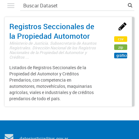
Registros Seccionales de
la Propiedad Automotor
csv
Ministerio de Justicia. Subsecretaría de Asuntos
zip
Registrales. Dirección Nacional de los Registros
Nacionales de la Propiedad del Automotor y
gráfico
Créditos ...
Listados de Registros Seccionales de la
Propiedad del Automotor y Créditos
Prendarios, con competencia en
automotores, motovehículos, maquinarias
agrícolas, viales e industriales y de créditos
prendarios de todo el país.
datosjusticia@jus.gov.ar