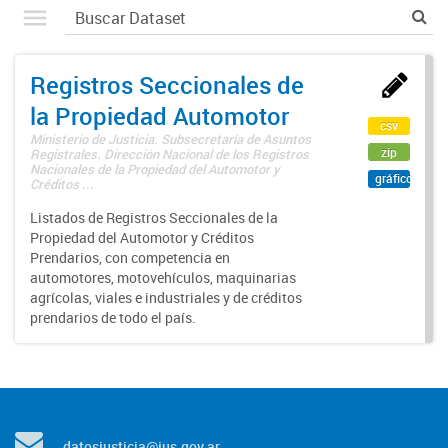
Registros Seccionales de
la Propiedad Automotor
csv
Ministerio de Justicia. Subsecretaría de Asuntos
zip
Registrales. Dirección Nacional de los Registros
Nacionales de la Propiedad del Automotor y
gráfico
Créditos ...
Listados de Registros Seccionales de la
Propiedad del Automotor y Créditos
Prendarios, con competencia en
automotores, motovehículos, maquinarias
agrícolas, viales e industriales y de créditos
prendarios de todo el país.
datosjusticia@jus.gov.ar