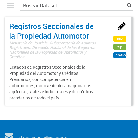
Registros Seccionales de
la Propiedad Automotor
csv
Ministerio de Justicia. Subsecretaría de Asuntos
zip
Registrales. Dirección Nacional de los Registros
Nacionales de la Propiedad del Automotor y
gráfico
Créditos ...
Listados de Registros Seccionales de la
Propiedad del Automotor y Créditos
Prendarios, con competencia en
automotores, motovehículos, maquinarias
agrícolas, viales e industriales y de créditos
prendarios de todo el país.
datosjusticia@jus.gov.ar