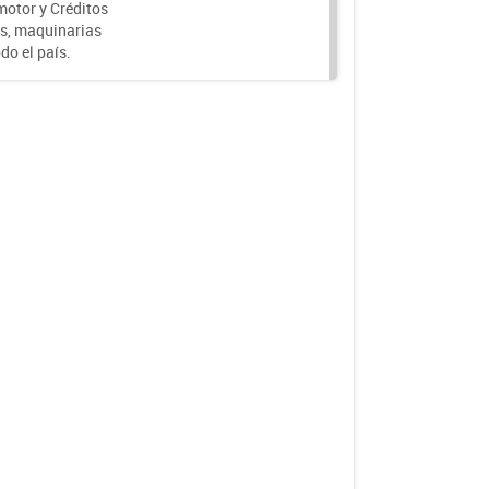
motor y Créditos
s, maquinarias
do el país.