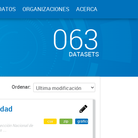
DATOS
ORGANIZACIONES
ACERCA
063
DATASETS
Ordenar
edad
csv
zip
gráfico
rección Nacional de
 ...