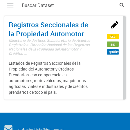
Registros Seccionales de
la Propiedad Automotor
csv
Ministerio de Justicia. Subsecretaría de Asuntos
zip
Registrales. Dirección Nacional de los Registros
Nacionales de la Propiedad del Automotor y
gráfico
Créditos ...
Listados de Registros Seccionales de la
Propiedad del Automotor y Créditos
Prendarios, con competencia en
automotores, motovehículos, maquinarias
agrícolas, viales e industriales y de créditos
prendarios de todo el país.
datosjusticia@jus.gov.ar