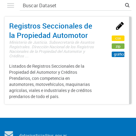
Registros Seccionales de
la Propiedad Automotor
csv
Ministerio de Justicia. Subsecretaría de Asuntos
zip
Registrales. Dirección Nacional de los Registros
Nacionales de la Propiedad del Automotor y
gráfico
Créditos ...
Listados de Registros Seccionales de la
Propiedad del Automotor y Créditos
Prendarios, con competencia en
automotores, motovehículos, maquinarias
agrícolas, viales e industriales y de créditos
prendarios de todo el país.
datosjusticia@jus.gov.ar