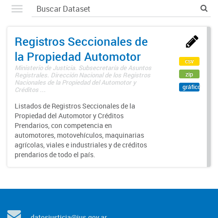
Registros Seccionales de
la Propiedad Automotor
csv
Ministerio de Justicia. Subsecretaría de Asuntos
zip
Registrales. Dirección Nacional de los Registros
Nacionales de la Propiedad del Automotor y
gráfico
Créditos ...
Listados de Registros Seccionales de la
Propiedad del Automotor y Créditos
Prendarios, con competencia en
automotores, motovehículos, maquinarias
agrícolas, viales e industriales y de créditos
prendarios de todo el país.
datosjusticia@jus.gov.ar