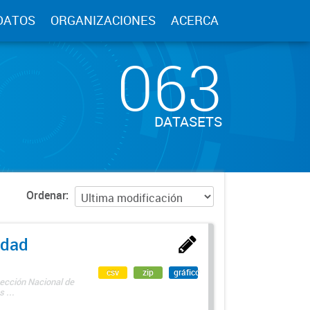
DATOS
ORGANIZACIONES
ACERCA
063
DATASETS
Ordenar
edad
csv
zip
gráfico
rección Nacional de
 ...