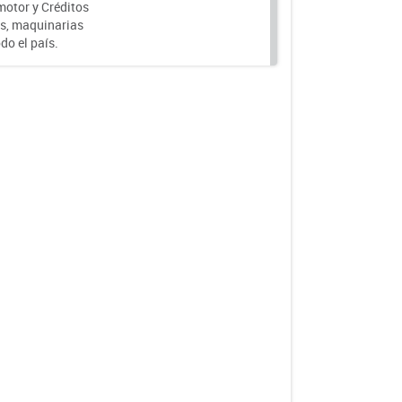
motor y Créditos
s, maquinarias
do el país.