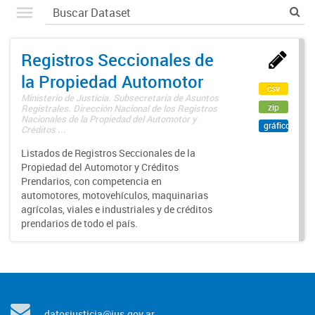
Registros Seccionales de
la Propiedad Automotor
csv
Ministerio de Justicia. Subsecretaría de Asuntos
zip
Registrales. Dirección Nacional de los Registros
Nacionales de la Propiedad del Automotor y
gráfico
Créditos ...
Listados de Registros Seccionales de la
Propiedad del Automotor y Créditos
Prendarios, con competencia en
automotores, motovehículos, maquinarias
agrícolas, viales e industriales y de créditos
prendarios de todo el país.
datosjusticia@jus.gov.ar