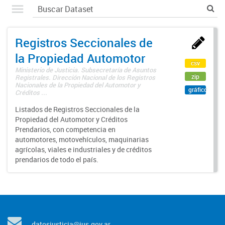
Registros Seccionales de
la Propiedad Automotor
csv
Ministerio de Justicia. Subsecretaría de Asuntos
zip
Registrales. Dirección Nacional de los Registros
Nacionales de la Propiedad del Automotor y
gráfico
Créditos ...
Listados de Registros Seccionales de la
Propiedad del Automotor y Créditos
Prendarios, con competencia en
automotores, motovehículos, maquinarias
agrícolas, viales e industriales y de créditos
prendarios de todo el país.
datosjusticia@jus.gov.ar